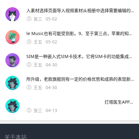
入素材选择页面导入视频素材从相册中选择需要编辑的视频文件并确认导入进入特效功能区在视频编辑界面底部菜单栏找到并点击“特效”选项选择边缘加色特效在特效分类；如Ado
张三
05-02
le Music也有可能受到影。9、至于第三点，苹果的知名度是靠在手机行业独特的地位和高昂的售价，OV没有这个条件，所以选择通过广告宣传来达成类似的效果。
王五
05-02
SIM是一种嵌入式SIM卡技术，它将SIM卡的功能集成到设备的芯片中，从而消除了对物理SIM卡的需求用户可以通过软件轻松管理eSIM，无需像传统SIM卡。12、综合系统迭代逻辑功能体验和适配性来看，iOS 26更先进，但要结合设备型号和使用需求判断是否值得升级iO
王五
04-30
所升级，老款旗舰则有一定的价格优势和成熟的表现新款数字系列平板往往会搭载更新的处理器，带来更强劲的运算能力和图形处理能力，能更流畅地运行各类大型游戏专业软件等其屏幕显示技术或许也有改进，色彩更鲜艳画面。4、一产品定位差异1苹
王五
04-30
灯塔医生APP下载渠道：[安卓版]可以登陆360手机助手 、百度手机助手、小米应用商店等，各大应用市场搜索“灯塔医生”直接下载安装。[IOS版]登陆App Store 搜索“灯塔医生”直接下载安装。
张三
04-13
关于本站