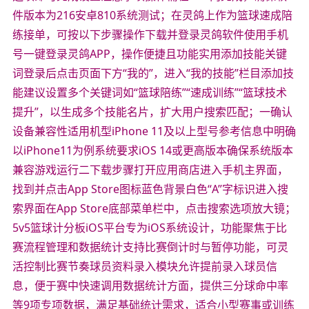
件版本为216安卓810系统测试；在灵鸽上作为篮球速成陪
练接单，可按以下步骤操作下载并登录灵鸽软件使用手机
号一键登录灵鸽APP，操作便捷且功能实用添加技能关键
词登录后点击页面下方“我的”，进入“我的技能”栏目添加技
能建议设置多个关键词如“篮球陪练”“速成训练”“篮球技术
提升”，以生成多个技能名片，扩大用户搜索匹配；一确认
设备兼容性适用机型iPhone 11及以上型号参考信息中明确
以iPhone11为例系统要求iOS 14或更高版本确保系统版本
兼容游戏运行二下载步骤打开应用商店进入手机主界面，
找到并点击App Store图标蓝色背景白色“A”字标识进入搜
索界面在App Store底部菜单栏中，点击搜索选项放大镜；
5v5篮球计分板iOS平台专为iOS系统设计，功能聚焦于比
赛流程管理和数据统计支持比赛倒计时与暂停功能，可灵
活控制比赛节奏球员资料录入模块允许提前录入球员信
息，便于赛中快速调用数据统计方面，提供三分球命中率
等9项专项数据，满足基础统计需求，适合小型赛事或训练