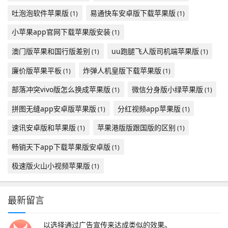
吐泡泡软件苹果版
易通快车安卓版下载苹果版
(1)
(1)
小苹果app官网下载苹果版安装
(1)
澳门版苹果和国行版差别
uu跑腿飞人版司机端苹果版
(1)
(1)
廉价版苹果平板
炸弹人机皇版下载苹果版
(1)
(1)
部落冲突vivo版怎么换成苹果版
微信分身版小绿苹果版
(1)
(1)
拼图无缝app安卓版苹果版
分红视频app苹果版
(1)
(1)
速讯安卓版和苹果版
苹果港版版跟国版的区别
(1)
(1)
畅销天下app下载苹果版安卓版
(1)
极速版火山小视频苹果版
(1)
最新留言
以选择通过广告宣传来达成类似的效果。