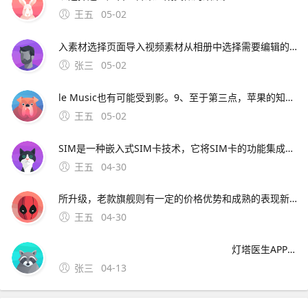
王五
05-02
入素材选择页面导入视频素材从相册中选择需要编辑的视频文件并确认导入进入特效功能区在视频编辑界面底部菜单栏找到并点击“特效”选项选择边缘加色特效在特效分类；如Ado
张三
05-02
le Music也有可能受到影。9、至于第三点，苹果的知名度是靠在手机行业独特的地位和高昂的售价，OV没有这个条件，所以选择通过广告宣传来达成类似的效果。
王五
05-02
SIM是一种嵌入式SIM卡技术，它将SIM卡的功能集成到设备的芯片中，从而消除了对物理SIM卡的需求用户可以通过软件轻松管理eSIM，无需像传统SIM卡。12、综合系统迭代逻辑功能体验和适配性来看，iOS 26更先进，但要结合设备型号和使用需求判断是否值得升级iO
王五
04-30
所升级，老款旗舰则有一定的价格优势和成熟的表现新款数字系列平板往往会搭载更新的处理器，带来更强劲的运算能力和图形处理能力，能更流畅地运行各类大型游戏专业软件等其屏幕显示技术或许也有改进，色彩更鲜艳画面。4、一产品定位差异1苹
王五
04-30
灯塔医生APP下载渠道：[安卓版]可以登陆360手机助手 、百度手机助手、小米应用商店等，各大应用市场搜索“灯塔医生”直接下载安装。[IOS版]登陆App Store 搜索“灯塔医生”直接下载安装。
张三
04-13