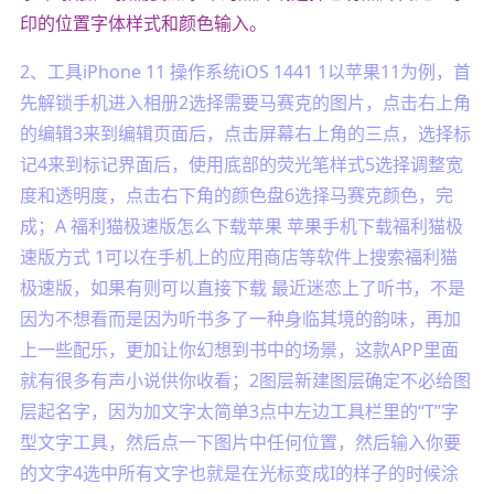
印的位置字体样式和颜色输入。
2、工具iPhone 11 操作系统iOS 1441 1以苹果11为例，首
先解锁手机进入相册2选择需要马赛克的图片，点击右上角
的编辑3来到编辑页面后，点击屏幕右上角的三点，选择标
记4来到标记界面后，使用底部的荧光笔样式5选择调整宽
度和透明度，点击右下角的颜色盘6选择马赛克颜色，完
成；A 福利猫极速版怎么下载苹果 苹果手机下载福利猫极
速版方式 1可以在手机上的应用商店等软件上搜索福利猫
极速版，如果有则可以直接下载 最近迷恋上了听书，不是
因为不想看而是因为听书多了一种身临其境的韵味，再加
上一些配乐，更加让你幻想到书中的场景，这款APP里面
就有很多有声小说供你收看；2图层新建图层确定不必给图
层起名字，因为加文字太简单3点中左边工具栏里的“T”字
型文字工具，然后点一下图片中任何位置，然后输入你要
的文字4选中所有文字也就是在光标变成I的样子的时候涂