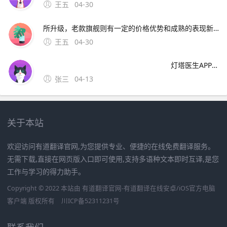
王五
04-30
所升级，老款旗舰则有一定的价格优势和成熟的表现新款数字系列平板往往会搭载更新的处理器，带来更强劲的运算能力和图形处理能力，能更流畅地运行各类大型游戏专业软件等其屏幕显示技术或许也有改进，色彩更鲜艳画面。4、一产品定位差异1苹
王五
04-30
灯塔医生APP下载渠道：[安卓版]可以登陆360手机助手 、百度手机助手、小米应用商店等，各大应用市场搜索“灯塔医生”直接下载安装。[IOS版]登陆App Store 搜索“灯塔医生”直接下载安装。
张三
04-13
关于本站
欢迎访问有道翻译官网,为您提供专业、便捷的在线免费翻译服务。
无需下载,直接在网页版入口即可使用,支持多语种文本即时互译,是您
工作与学习的得力助手。
Copyright © 2022 本站由 有道翻译官网-有道翻译在线安卓/iOS官方电脑
客户端 版权所有
川ICP备52311231号