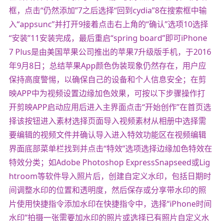
框，点击“仍然添加”7之后选择“回到cydia”8在搜索框中输
入“appsunc”并打开9接着点击右上角的“确认”选项10选择
“安装”11安装完成，最后重启“spring board”即可iPhone
7 Plus是由美国苹果公司推出的苹果7升级版手机，于2016
年9月8日；总结苹果App颜色伪装现象仍然存在，用户应
保持高度警惕，以确保自己的设备和个人信息安全；在剪
映APP中为视频设置边缘加色效果，可按以下步骤操作打
开剪映APP启动应用后进入主界面点击“开始创作”在首页选
择该按钮进入素材选择页面导入视频素材从相册中选择需
要编辑的视频文件并确认导入进入特效功能区在视频编辑
界面底部菜单栏找到并点击“特效”选项选择边缘加色特效在
特效分类；如Adobe Photoshop ExpressSnapseed或Lig
htroom等软件导入照片后，创建自定义水印，包括日期时
间调整水印的位置和透明度，然后保存或分享带水印的照
片使用快捷指令添加水印在快捷指令中，选择“iPhone时间
水印”拍摄一张需要加水印的照片或选择已有照片自定义水